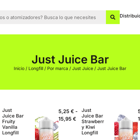
Distribui
Just Juice Bar
Inicio
/
Longfill
/
Por marca
/
Just Juice
/ Just Juice Bar
Just
Just
5,25
€
-
Juice Bar
Juice Bar
15,95
€
Fruity
Strawberr
Vanilla
y Kiwi
Longfill
Longfill