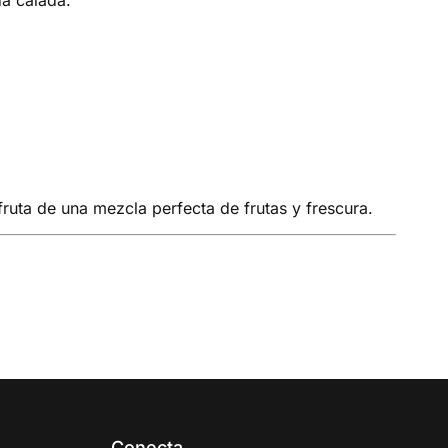
da calada.
sfruta de una mezcla perfecta de frutas y frescura.
Conecta