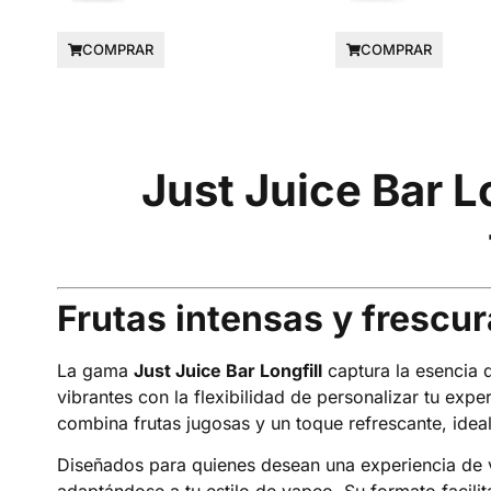
COMPRAR
COMPRAR
Just Juice Bar L
Frutas intensas y frescu
La gama
Just Juice Bar Longfill
captura la esencia d
vibrantes con la flexibilidad de personalizar tu expe
combina frutas jugosas y un toque refrescante, idea
Diseñados para quienes desean una experiencia de va