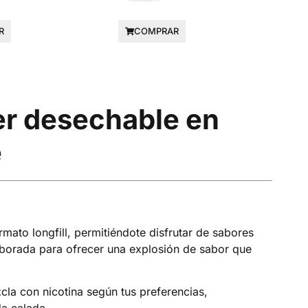
R
COMPRAR
per desechable en
e
mato longfill, permitiéndote disfrutar de sabores
borada para ofrecer una explosión de sabor que
cla con nicotina según tus preferencias,