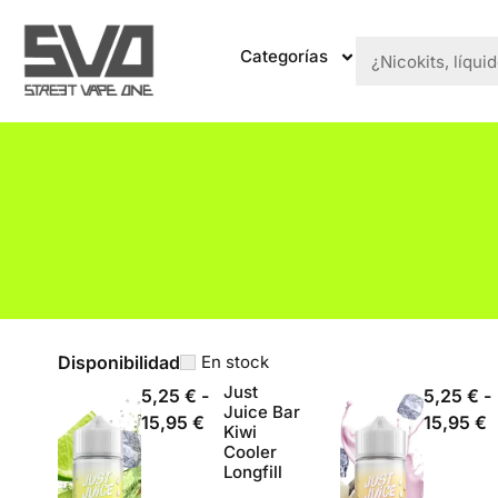
Categorías
Disponibilidad
En stock
Just
5,25
€
-
5,25
€
-
Juice Bar
15,95
€
15,95
€
Kiwi
Cooler
Longfill