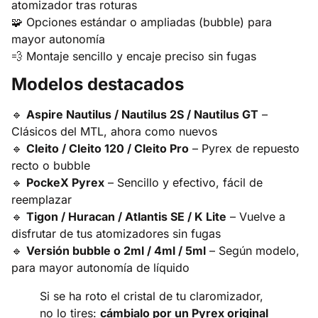
atomizador tras roturas
🧩 Opciones estándar o ampliadas (bubble) para
mayor autonomía
💨 Montaje sencillo y encaje preciso sin fugas
Modelos destacados
🔹
Aspire Nautilus / Nautilus 2S / Nautilus GT
–
Clásicos del MTL, ahora como nuevos
🔹
Cleito / Cleito 120 / Cleito Pro
– Pyrex de repuesto
recto o bubble
🔹
PockeX Pyrex
– Sencillo y efectivo, fácil de
reemplazar
🔹
Tigon / Huracan / Atlantis SE / K Lite
– Vuelve a
disfrutar de tus atomizadores sin fugas
🔹
Versión bubble o 2ml / 4ml / 5ml
– Según modelo,
para mayor autonomía de líquido
Si se ha roto el cristal de tu claromizador,
no lo tires:
cámbialo por un Pyrex original