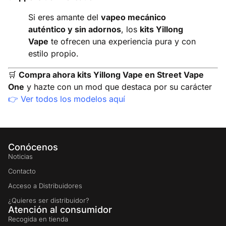
Si eres amante del
vapeo mecánico
auténtico y sin adornos
, los
kits Yillong
Vape
te ofrecen una experiencia pura y con
estilo propio.
🛒
Compra ahora kits Yillong Vape en Street Vape
One
y hazte con un mod que destaca por su carácter
👉
Ver todos los modelos aquí
Conócenos
Noticias
Contacto
Acceso a Distribuidores
¿Quieres ser distribuidor?
Atención al consumidor
Recogida en tienda