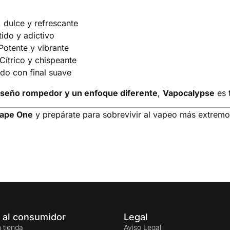
, dulce y refrescante
tido y adictivo
Potente y vibrante
Cítrico y chispeante
do con final suave
diseño rompedor y un enfoque diferente
,
Vapocalypse
es 
Vape One
y prepárate para sobrevivir al vapeo más extremo
 al consumidor
Legal
 tienda
Aviso Legal