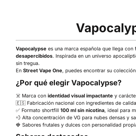
Vapocalyp
Vapocalypse
es una marca española que llega con f
desapercibidos
. Inspirada en un universo apocalípt
sin tregua.
En
Street Vape One
, puedes encontrar su colecció
¿Por qué elegir Vapocalypse?
☠️ Marca con
identidad visual impactante
y carácte
🇪🇸 Fabricación nacional con ingredientes de calid
✅ Formato shortfill
100 ml sin nicotina
, ideal para
💨 Alta concentración de VG para nubes densas y s
🍓 Sabores frutales y dulces con personalidad propi