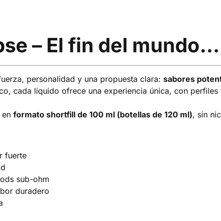
se – El fin del mundo…
uerza, personalidad y una propuesta clara:
sabores poten
ico, cada líquido ofrece una experiencia única, con perfiles
n en
formato shortfill de 100 ml (botellas de 120 ml)
, sin ni
r fuerte
ad
 mods sub-ohm
abor duradero
a