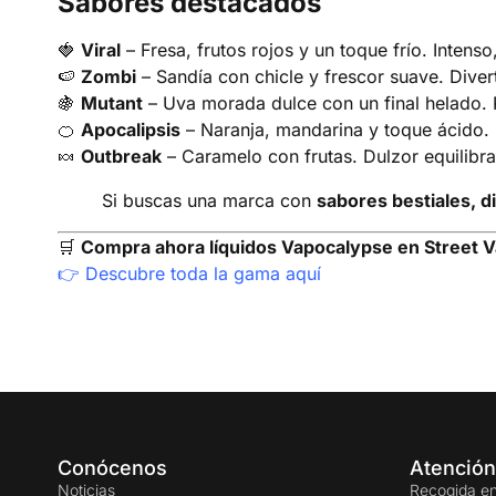
Sabores destacados
🍓
Viral
– Fresa, frutos rojos y un toque frío. Intenso
🍉
Zombi
– Sandía con chicle y frescor suave. Diver
🍇
Mutant
– Uva morada dulce con un final helado. 
🍊
Apocalipsis
– Naranja, mandarina y toque ácido. 
🍬
Outbreak
– Caramelo con frutas. Dulzor equilibra
Si buscas una marca con
sabores bestiales, 
🛒
Compra ahora líquidos Vapocalypse en Street 
👉
Descubre toda la gama aquí
Conócenos
Atención
Noticias
Recogida en