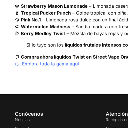
🍓
Strawberry Mason Lemonade
– Limonada casera
🍍
Tropical Pucker Punch
– Golpe tropical con piña,
🍋
Pink No.1
– Limonada rosa dulce con un final ácid
🍉
Watermelon Madness
– Sandía madura con fresco
🍇
Berry Medley Twist
– Mezcla de bayas rojas y ne
Si lo tuyo son los
líquidos frutales intensos 
🛒
Compra ahora líquidos Twist en Street Vape On
👉
Explora toda la gama aquí
Conócenos
Atención
Noticias
Recogida en