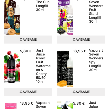
The Cup
Seven
Longfill
Wonders
30ml
Fruit
Stard
Longfill
30ml
AVÍSAME
AVÍSAME
Just
Vaporart
5,80
€
18,95
€
Juice
Seven
Iconic
Wonders
Fruit
Spy
Watermel
Longfill
on &
30ml
Cherry
50/50
10ml
AVÍSAME
AVÍSAME
Vaporart
Just
18,95
€
5,80
€
Seven
Juice