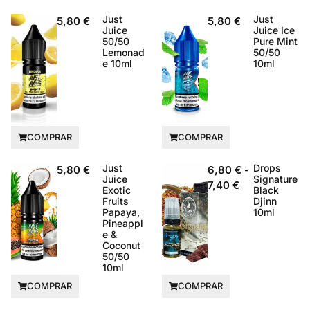
Just
Just
5,80
€
5,80
€
Juice
Juice Ice
50/50
Pure Mint
Lemonad
50/50
e 10ml
10ml
COMPRAR
COMPRAR
Just
Drops
5,80
€
6,80
€
-
Juice
Signature
7,40
€
Exotic
Black
Fruits
Djinn
Papaya,
10ml
Pineappl
e &
Coconut
50/50
10ml
COMPRAR
COMPRAR