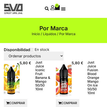
0
Por Marca
Inicio
/
Líquidos
/ Por Marca
Disponibilidad
En stock
Just
Just
5,80
€
5,80
€
Juice
Juice
Iconic
Fusion
Fruit
Blood
Banana &
Orange
Mango
Mango
50/50
On Ice
10ml
50/50
10ml
COMPRAR
COMPRAR