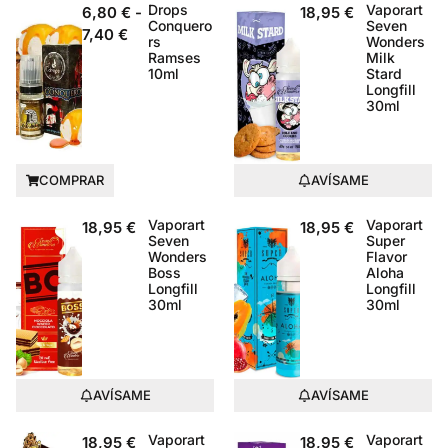
Drops
Vaporart
6,80
€
-
18,95
€
Conquero
Seven
7,40
€
rs
Wonders
Ramses
Milk
10ml
Stard
Longfill
30ml
COMPRAR
AVÍSAME
Vaporart
Vaporart
18,95
€
18,95
€
Seven
Super
Wonders
Flavor
Boss
Aloha
Longfill
Longfill
30ml
30ml
AVÍSAME
AVÍSAME
Vaporart
Vaporart
18,95
€
18,95
€