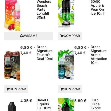
Wonders
50/50
Beach
Apple &
Party
Pear On
Longfill
Ice 10ml
30ml
AVÍSAME
COMPRAR
Drops
Drops
6,80
€
-
6,80
€
-
Signature
Signature
7,40
€
7,40
€
Fausto’s
Arctic
Deal 10ml
Attraction
10ml
COMPRAR
COMPRAR
Babel E-
Just
4,35
€
5,80
€
Liquids
Juice
Fuji 10ml
Exotic