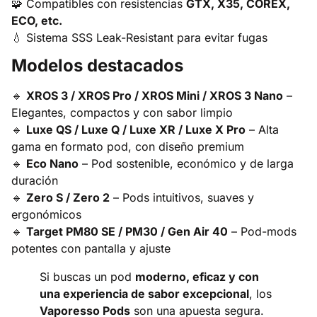
🧩 Compatibles con resistencias
GTX, X35, COREX,
ECO, etc.
💧 Sistema SSS Leak-Resistant para evitar fugas
Modelos destacados
🔹
XROS 3 / XROS Pro / XROS Mini / XROS 3 Nano
–
Elegantes, compactos y con sabor limpio
🔹
Luxe QS / Luxe Q / Luxe XR / Luxe X Pro
– Alta
gama en formato pod, con diseño premium
🔹
Eco Nano
– Pod sostenible, económico y de larga
duración
🔹
Zero S / Zero 2
– Pods intuitivos, suaves y
ergonómicos
🔹
Target PM80 SE / PM30 / Gen Air 40
– Pod-mods
potentes con pantalla y ajuste
Si buscas un pod
moderno, eficaz y con
una experiencia de sabor excepcional
, los
Vaporesso Pods
son una apuesta segura.