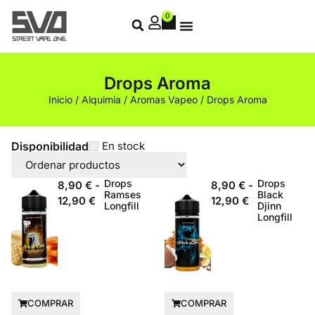
0
Drops Aroma
Inicio
/
Alquimia
/
Aromas Vapeo
/ Drops Aroma
Disponibilidad
En stock
Drops
Drops
8,90
€
-
8,90
€
-
Ramses
Black
12,90
€
12,90
€
Longfill
Djinn
Longfill
COMPRAR
COMPRAR