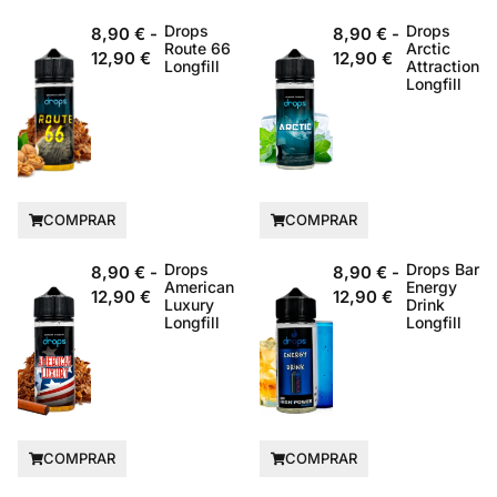
Drops
Drops
8,90
€
-
8,90
€
-
Route 66
Arctic
12,90
€
12,90
€
Longfill
Attraction
Longfill
COMPRAR
COMPRAR
Drops
Drops Bar
8,90
€
-
8,90
€
-
American
Energy
12,90
€
12,90
€
Luxury
Drink
Longfill
Longfill
COMPRAR
COMPRAR