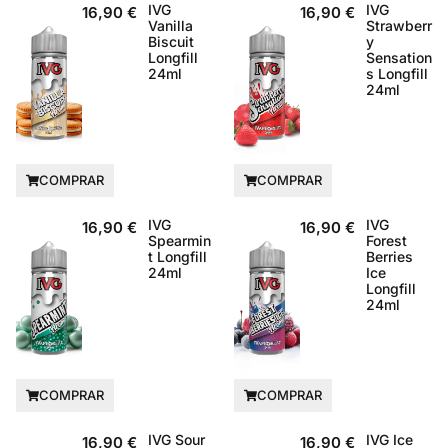
IVG
IVG
16,90
€
16,90
€
Vanilla
Strawberr
Biscuit
y
Longfill
Sensation
24ml
s Longfill
24ml
COMPRAR
COMPRAR
IVG
IVG
16,90
€
16,90
€
Spearmin
Forest
t Longfill
Berries
24ml
Ice
Longfill
24ml
COMPRAR
COMPRAR
IVG Sour
IVG Ice
16,90
€
16,90
€