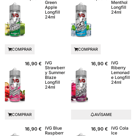
Green
Menthol
Apple
Longfill
Longfill
24ml
24ml
COMPRAR
COMPRAR
IVG
IVG
16,90
€
16,90
€
Strawberr
Riberry
y Summer
Lemonad
Blaze
e Longfill
Longfill
24ml
24ml
COMPRAR
AVÍSAME
IVG Blue
IVG Cola
16,90
€
16,90
€
Raspberr
Ice