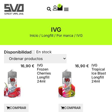
0
IVG
Inicio
/
Longfill
/
Por marca
/ IVG
Disponibilidad
En stock
IVG
IVG
16,90
€
16,90
€
Frozen
Tropical
Cherries
Ice Blast
Longfill
Longfill
24ml
24ml
COMPRAR
COMPRAR