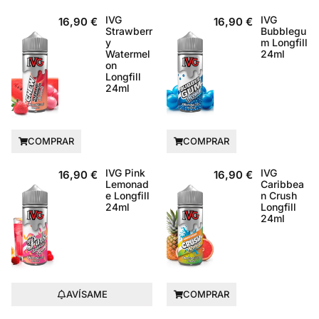
IVG
IVG
16,90
€
16,90
€
Strawberr
Bubblegu
y
m Longfill
Watermel
24ml
on
Longfill
24ml
COMPRAR
COMPRAR
IVG Pink
IVG
16,90
€
16,90
€
Lemonad
Caribbea
e Longfill
n Crush
24ml
Longfill
24ml
AVÍSAME
COMPRAR