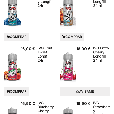
y Longfill
Longfill
24ml
24ml
COMPRAR
COMPRAR
IVG Fruit
IVG Fizzy
16,90
€
16,90
€
Twist
Cherry
Longfill
Longfill
24ml
24ml
COMPRAR
AVÍSAME
IVG
IVG
16,90
€
16,90
€
Blueberry
Strawberr
Cherry
y