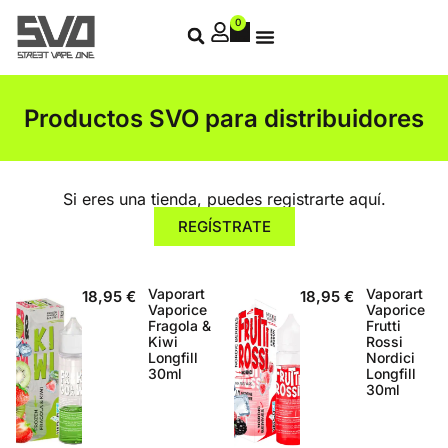
0
Productos SVO para distribuidores
Si eres una tienda, puedes registrarte aquí.
REGÍSTRATE
Vaporart
Vaporart
18,95
€
18,95
€
Vaporice
Vaporice
Fragola &
Frutti
Kiwi
Rossi
Longfill
Nordici
30ml
Longfill
30ml