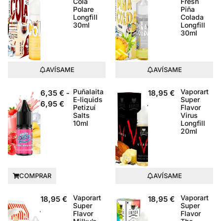
Cola
Fresh
Polare
Piña
Longfill
Colada
30ml
Longfill
30ml
AVÍSAME
AVÍSAME
Puñalaita
Vaporart
6,35
€
-
18,95
€
E-liquids
Super
6,95
€
Petizuí
Flavor
Salts
Virus
10ml
Longfill
20ml
COMPRAR
AVÍSAME
Vaporart
Vaporart
18,95
€
18,95
€
Super
Super
Flavor
Flavor