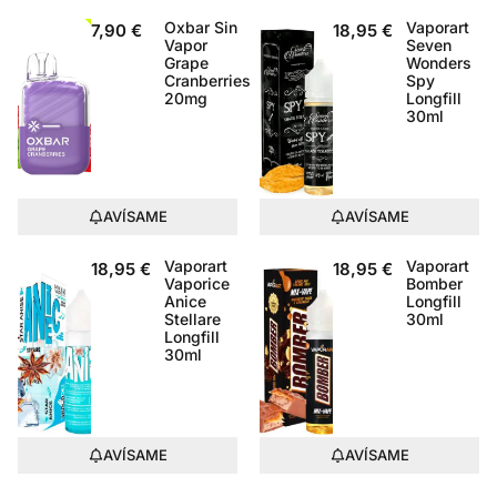
Oxbar Sin
Vaporart
7,90
€
18,95
€
Vapor
Seven
Grape
Wonders
Cranberries
Spy
20mg
Longfill
30ml
AVÍSAME
AVÍSAME
Vaporart
Vaporart
18,95
€
18,95
€
Vaporice
Bomber
Anice
Longfill
Stellare
30ml
Longfill
30ml
AVÍSAME
AVÍSAME