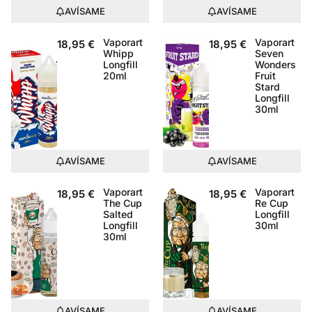
AVÍSAME
AVÍSAME
Vaporart
Vaporart
18,95
€
18,95
€
Whipp
Seven
Longfill
Wonders
20ml
Fruit
Stard
Longfill
30ml
AVÍSAME
AVÍSAME
Vaporart
Vaporart
18,95
€
18,95
€
The Cup
Re Cup
Salted
Longfill
Longfill
30ml
30ml
AVÍSAME
AVÍSAME