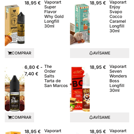
Vaporart
Vaporart
18,95
€
18,95
€
Super
Enjoy
Flavor
Svapo
Why Gold
Cocco
Longfill
Caramel
30ml
Longfill
30ml
COMPRAR
AVÍSAME
The
Vaporart
6,80
€
-
18,95
€
Order
Seven
7,40
€
Salts
Wonders
Tarta de
Boss
San Marcos
Longfill
30ml
COMPRAR
AVÍSAME
Vaporart
Vaporart
18,95
€
18,95
€