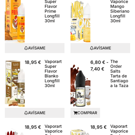
Super
Vaporice
Flavor
Mango
Prime
Siberiano
Longfill
Longfill
30ml
30ml
AVÍSAME
AVÍSAME
Vaporart
The
18,95
€
6,80
€
-
Super
Order
7,40
€
Flavor
Salts
Blanko
Tarta de
Longfill
Santiago
30ml
a la Taza
AVÍSAME
COMPRAR
Vaporart
Vaporart
18,95
€
18,95
€
Vaporice
Vaporice