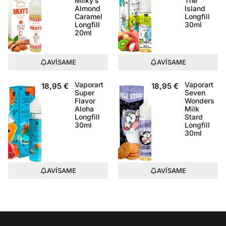
Milky’s
The
Almond
Island
Caramel
Longfill
Longfill
30ml
20ml
AVÍSAME
AVÍSAME
Vaporart
Vaporart
18,95
€
18,95
€
Super
Seven
Flavor
Wonders
Aloha
Milk
Longfill
Stard
30ml
Longfill
30ml
AVÍSAME
AVÍSAME