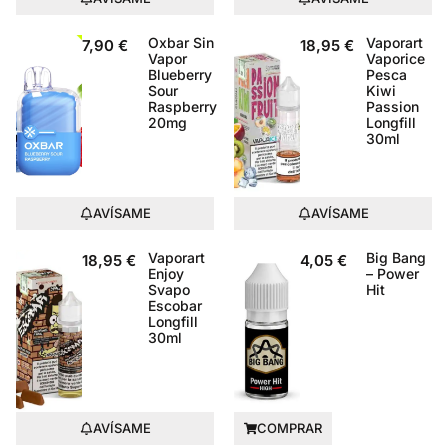
Oxbar Sin
Vaporart
7,90
€
18,95
€
Vapor
Vaporice
Blueberry
Pesca
Sour
Kiwi
Raspberry
Passion
20mg
Longfill
30ml
AVÍSAME
AVÍSAME
Vaporart
Big Bang
18,95
€
4,05
€
Enjoy
– Power
Svapo
Hit
Escobar
Longfill
30ml
AVÍSAME
COMPRAR