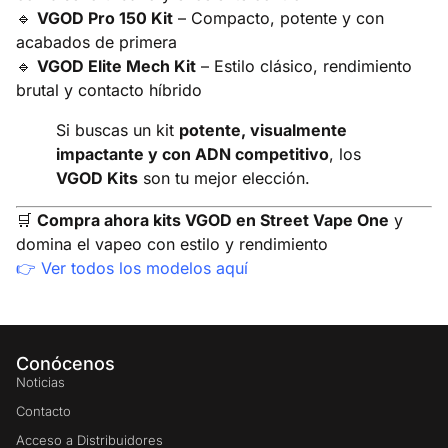
🔹
VGOD Pro 150 Kit
– Compacto, potente y con
acabados de primera
🔹
VGOD Elite Mech Kit
– Estilo clásico, rendimiento
brutal y contacto híbrido
Si buscas un kit
potente, visualmente
impactante y con ADN competitivo
, los
VGOD Kits
son tu mejor elección.
🛒
Compra ahora kits VGOD en Street Vape One
y
domina el vapeo con estilo y rendimiento
👉
Ver todos los modelos aquí
Conócenos
Noticias
Contacto
Acceso a Distribuidores