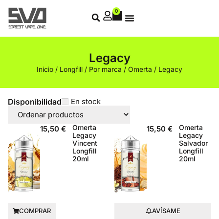
0
Legacy
Inicio
/
Longfill
/
Por marca
/
Omerta
/ Legacy
Disponibilidad
En stock
Omerta
Omerta
15,50
€
15,50
€
Legacy
Legacy
Vincent
Salvador
Longfill
Longfill
20ml
20ml
COMPRAR
AVÍSAME