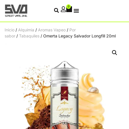
0
Inicio
/
Alquimia
/
Aromas Vapeo
/
Por
sabor
/
Tabaquiles
/ Omerta Legacy Salvador Longfill 20ml