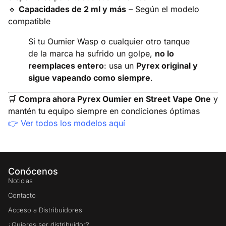
🔹
Capacidades de 2 ml y más
– Según el modelo
compatible
Si tu Oumier Wasp o cualquier otro tanque
de la marca ha sufrido un golpe,
no lo
reemplaces entero
: usa un
Pyrex original y
sigue vapeando como siempre
.
🛒
Compra ahora Pyrex Oumier en Street Vape One
y
mantén tu equipo siempre en condiciones óptimas
👉
Ver todos los modelos aquí
Conócenos
Noticias
Contacto
Acceso a Distribuidores
¿Quieres ser distribuidor?