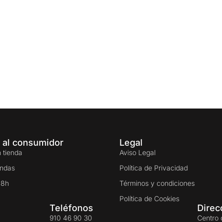
 al consumidor
Legal
 tienda
Aviso Legal
endas
Política de Privacidad
48h
Términos y condiciones
Política de Cookies
Teléfonos
Direc
910 46 90 30
Centro 