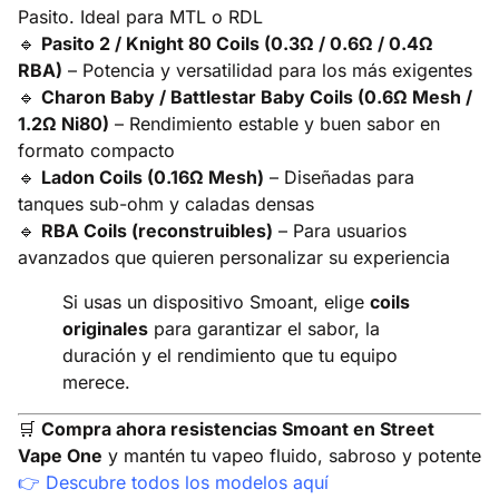
Pasito. Ideal para MTL o RDL
🔹
Pasito 2 / Knight 80 Coils (0.3Ω / 0.6Ω / 0.4Ω
RBA)
– Potencia y versatilidad para los más exigentes
🔹
Charon Baby / Battlestar Baby Coils (0.6Ω Mesh /
1.2Ω Ni80)
– Rendimiento estable y buen sabor en
formato compacto
🔹
Ladon Coils (0.16Ω Mesh)
– Diseñadas para
tanques sub-ohm y caladas densas
🔹
RBA Coils (reconstruibles)
– Para usuarios
avanzados que quieren personalizar su experiencia
Si usas un dispositivo Smoant, elige
coils
originales
para garantizar el sabor, la
duración y el rendimiento que tu equipo
merece.
🛒
Compra ahora resistencias Smoant en Street
Vape One
y mantén tu vapeo fluido, sabroso y potente
👉
Descubre todos los modelos aquí