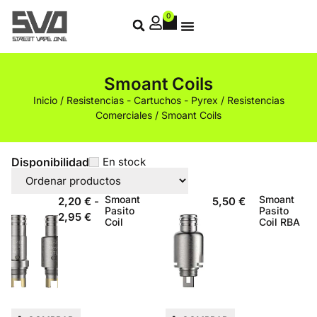
0
Smoant Coils
Inicio
/
Resistencias - Cartuchos - Pyrex
/
Resistencias
Comerciales
/ Smoant Coils
Disponibilidad
En stock
Smoant
Smoant
2,20
€
-
5,50
€
Pasito
Pasito
2,95
€
Coil
Coil RBA