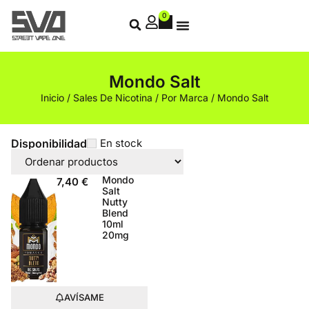
0
Mondo Salt
Inicio
/
Sales De Nicotina
/
Por Marca
/ Mondo Salt
Disponibilidad
En stock
Mondo
7,40
€
Salt
Nutty
Blend
10ml
20mg
AVÍSAME