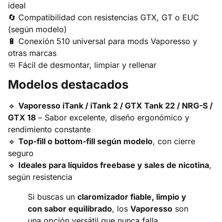
ideal
🔄 Compatibilidad con resistencias GTX, GT o EUC
(según modelo)
🔋 Conexión 510 universal para mods Vaporesso y
otras marcas
🧼 Fácil de desmontar, limpiar y rellenar
Modelos destacados
🔹
Vaporesso iTank / iTank 2 / GTX Tank 22 / NRG-S /
GTX 18
– Sabor excelente, diseño ergonómico y
rendimiento constante
🔹
Top-fill o bottom-fill según modelo
, con cierre
seguro
🔹
Ideales para líquidos freebase y sales de nicotina
,
según resistencia
Si buscas un
claromizador fiable, limpio y
con sabor equilibrado
, los
Vaporesso
son
una opción versátil que nunca falla.