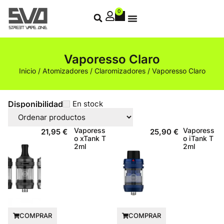
0
Vaporesso Claro
Inicio
/
Atomizadores
/
Claromizadores
/ Vaporesso Claro
Disponibilidad
En stock
Vaporess
Vaporess
21,95
€
25,90
€
o xTank T
o iTank T
2ml
2ml
COMPRAR
COMPRAR