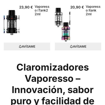
Vaporess
Vaporess
23,90
€
20,90
€
o iTank2
o Itank
2ml
2ml
AVÍSAME
AVÍSAME
Claromizadores
Vaporesso –
Innovación, sabor
puro y facilidad de