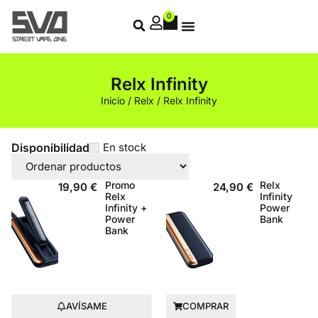
0
Relx Infinity
Inicio
/
Relx
/ Relx Infinity
Disponibilidad
En stock
Promo
Relx
19,90
€
24,90
€
Relx
Infinity
Infinity +
Power
Power
Bank
Bank
AVÍSAME
COMPRAR