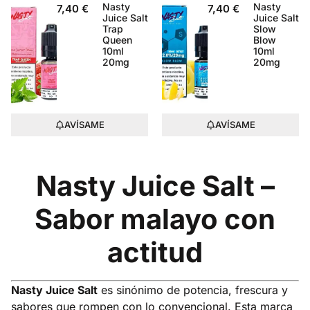
Nasty
Nasty
7,40
€
7,40
€
Juice Salt
Juice Salt
Trap
Slow
Queen
Blow
10ml
10ml
20mg
20mg
AVÍSAME
AVÍSAME
Nasty Juice Salt –
Sabor malayo con
actitud
Nasty Juice Salt
es sinónimo de potencia, frescura y
sabores que rompen con lo convencional. Esta marca