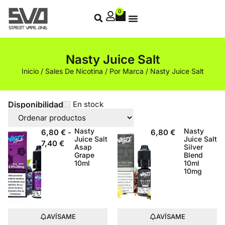
0
Nasty Juice Salt
Inicio
/
Sales De Nicotina
/
Por Marca
/ Nasty Juice Salt
Disponibilidad
En stock
Nasty
Nasty
6,80
€
-
6,80
€
Juice Salt
Juice Salt
7,40
€
Asap
Silver
Grape
Blend
10ml
10ml
10mg
AVÍSAME
AVÍSAME