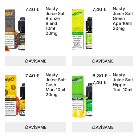
Nasty
Nasty
7,40
€
7,40
€
Juice Salt
Juice Salt
Bronze
Green
Blend
Ape 10ml
10ml
20mg
20mg
AVÍSAME
AVÍSAME
Nasty
Nasty
7,40
€
6,80
€
-
Juice Salt
Juice Salt
7,40
€
Cush
Hippie
Man 10ml
Trail 10ml
20mg
AVÍSAME
AVÍSAME