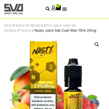
0
Inicio
/
Sales De Nicotina
/
Por sabor sales de
nicotina
/
Frescor
/ Nasty Juice Salt Cush Man 10ml 20mg