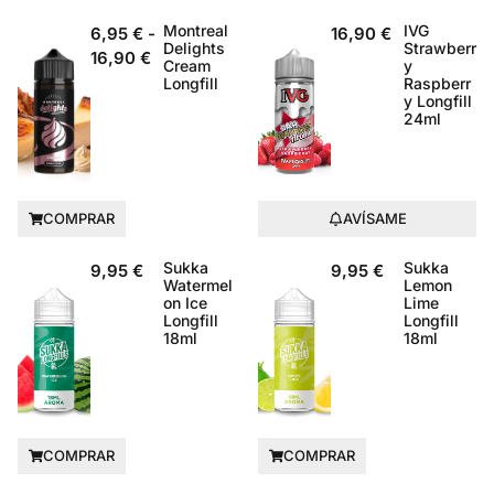
Montreal
IVG
6,95
€
-
16,90
€
Delights
Strawberr
16,90
€
Cream
y
Longfill
Raspberr
y Longfill
24ml
COMPRAR
AVÍSAME
Sukka
Sukka
9,95
€
9,95
€
Watermel
Lemon
on Ice
Lime
Longfill
Longfill
18ml
18ml
COMPRAR
COMPRAR