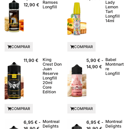
Ramses
Lady
12,90
€
Longfill
Lemon
Tart
Longfill
14ml
COMPRAR
COMPRAR
King
Babel
11,90
€
5,90
€
-
Crest Don
Montmart
14,90
€
Juan
re
Reserve
Longfill
Longfill
20ml
Core
Edition
COMPRAR
COMPRAR
Montreal
Montreal
6,95
€
-
6,95
€
-
Delights
Delights
16,90
€
16,90
€