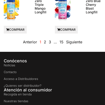
Zero
Zero Blue
Triple
Cherry
Mango
Blast
Longfill
Longfill
COMPRAR
COMPRAR
Anterior
1
2
3
…
15
Siguiente
Conócenos
Noticias
Contacto
Acceso a Distribuidores
¿Quieres ser distribuidor?
Atención al consumidor
Recogida en tienda
Nuestras tiendas