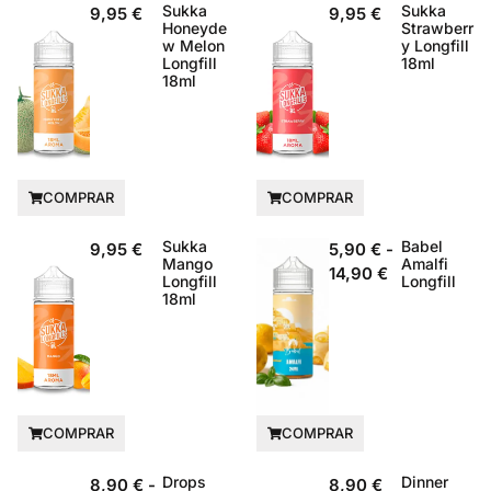
Sukka
Sukka
9,95
€
9,95
€
Honeyde
Strawberr
w Melon
y Longfill
Longfill
18ml
18ml
COMPRAR
COMPRAR
Sukka
Babel
9,95
€
5,90
€
-
Mango
Amalfi
14,90
€
Longfill
Longfill
18ml
COMPRAR
COMPRAR
Drops
Dinner
8,90
€
-
8,90
€