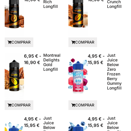
Rich
Crunch
Longfill
Longfill
COMPRAR
COMPRAR
Montreal
Just
6,95
€
-
4,95
€
-
Delights
Juice
16,90
€
15,95
€
Gold
Below
Longfill
Zero
Frozen
Berry
Gummy
Longfill
COMPRAR
COMPRAR
Just
Just
4,95
€
-
4,95
€
-
Juice
Juice
15,95
€
15,95
€
Below
Below