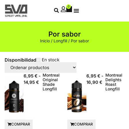
0
Por sabor
Inicio
/
Longfill
/ Por sabor
Disponibilidad
En stock
Montreal
Montreal
6,95
€
-
6,95
€
-
Original
Delights
14,95
€
16,90
€
Shade
Roast
Longfill
Longfill
COMPRAR
COMPRAR