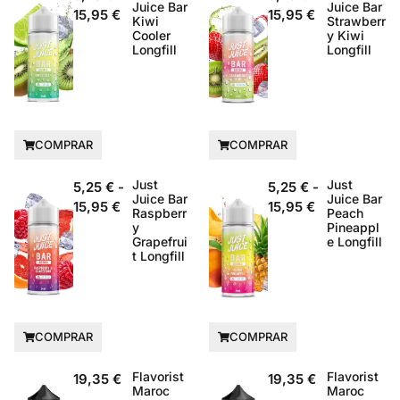
Juice Bar
Juice Bar
15,95
€
15,95
€
Kiwi
Strawberr
Cooler
y Kiwi
Longfill
Longfill
COMPRAR
COMPRAR
Just
Just
5,25
€
-
5,25
€
-
Juice Bar
Juice Bar
15,95
€
15,95
€
Raspberr
Peach
y
Pineappl
Grapefrui
e Longfill
t Longfill
COMPRAR
COMPRAR
Flavorist
Flavorist
19,35
€
19,35
€
Maroc
Maroc