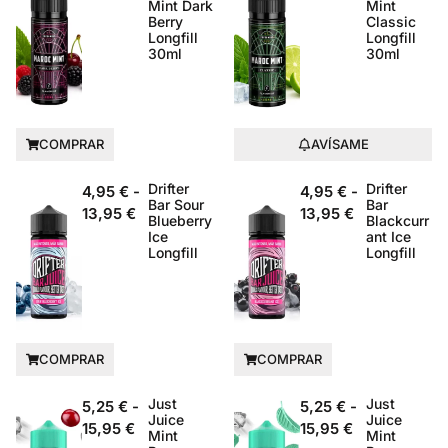
Mint Dark
Mint
Berry
Classic
Longfill
Longfill
30ml
30ml
COMPRAR
AVÍSAME
Drifter
Drifter
4,95
€
-
4,95
€
-
Bar Sour
Bar
13,95
€
13,95
€
Blueberry
Blackcurr
Ice
ant Ice
Longfill
Longfill
COMPRAR
COMPRAR
Just
Just
5,25
€
-
5,25
€
-
Juice
Juice
15,95
€
15,95
€
Mint
Mint