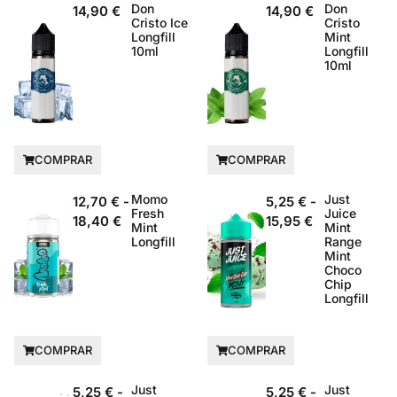
Don
Don
14,90
€
14,90
€
Cristo Ice
Cristo
Longfill
Mint
10ml
Longfill
10ml
COMPRAR
COMPRAR
Momo
Just
12,70
€
-
5,25
€
-
Fresh
Juice
18,40
€
15,95
€
Mint
Mint
Longfill
Range
Mint
Choco
Chip
Longfill
COMPRAR
COMPRAR
Just
Just
5,25
€
-
5,25
€
-