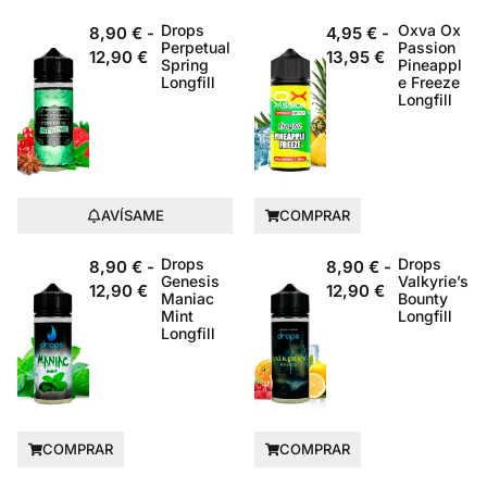
Drops
Oxva Ox
8,90
€
-
4,95
€
-
Perpetual
Passion
12,90
€
13,95
€
Spring
Pineappl
Longfill
e Freeze
Longfill
AVÍSAME
COMPRAR
Drops
Drops
8,90
€
-
8,90
€
-
Genesis
Valkyrie’s
12,90
€
12,90
€
Maniac
Bounty
Mint
Longfill
Longfill
COMPRAR
COMPRAR