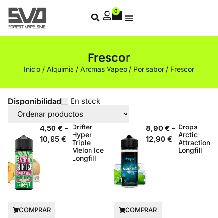
0
Frescor
Inicio
/
Alquimia
/
Aromas Vapeo
/
Por sabor
/ Frescor
Disponibilidad
En stock
Drifter
Drops
4,50
€
-
8,90
€
-
Hyper
Arctic
10,95
€
12,90
€
Triple
Attraction
Melon Ice
Longfill
Longfill
COMPRAR
COMPRAR