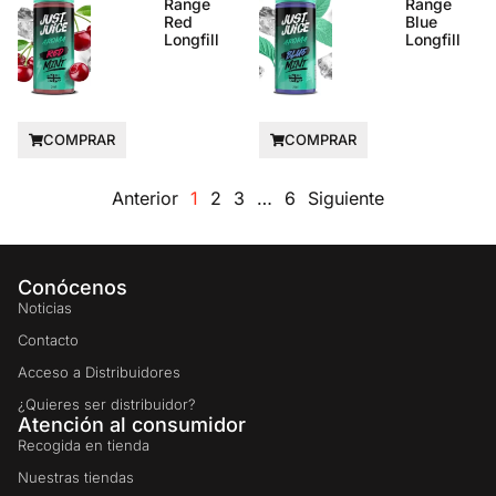
Range
Range
Red
Blue
Longfill
Longfill
COMPRAR
COMPRAR
Anterior
1
2
3
…
6
Siguiente
Conócenos
Noticias
Contacto
Acceso a Distribuidores
¿Quieres ser distribuidor?
Atención al consumidor
Recogida en tienda
Nuestras tiendas