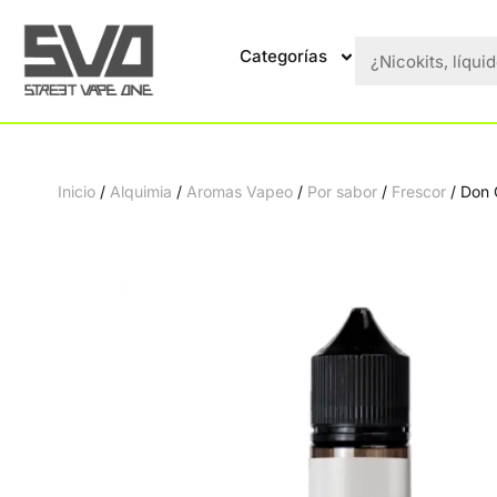
Categorías
Inicio
/
Alquimia
/
Aromas Vapeo
/
Por sabor
/
Frescor
/ Don C