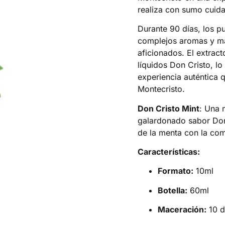
realiza con sumo cuida
Durante 90 días, los p
complejos aromas y ma
aficionados. El extrac
líquidos Don Cristo, l
experiencia auténtica 
Montecristo.
Don Cristo Mint
: Una 
galardonado sabor Don 
de la menta con la com
Características:
Formato:
10ml
Botella:
60ml
Maceración:
10 d