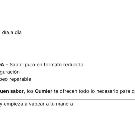
 día a día
DA
– Sabor puro en formato reducido
iguración
peo reparable
buen sabor
, los
Oumier
te ofrecen todo lo necesario para di
y empieza a vapear a tu manera