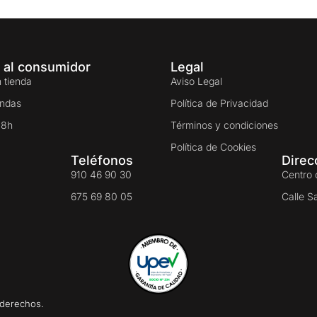
 al consumidor
Legal
 tienda
Aviso Legal
endas
Política de Privacidad
48h
Términos y condiciones
Política de Cookies
Teléfonos
Direc
910 46 90 30
Centro 
675 69 80 05
Calle S
 derechos.