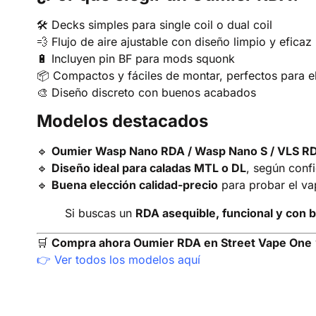
🛠️ Decks simples para single coil o dual coil
💨 Flujo de aire ajustable con diseño limpio y eficaz
🔋 Incluyen pin BF para mods squonk
📦 Compactos y fáciles de montar, perfectos para el
🎨 Diseño discreto con buenos acabados
Modelos destacados
🔹
Oumier Wasp Nano RDA / Wasp Nano S / VLS R
🔹
Diseño ideal para caladas MTL o DL
, según conf
🔹
Buena elección calidad-precio
para probar el va
Si buscas un
RDA asequible, funcional y con 
🛒
Compra ahora Oumier RDA en Street Vape One
👉
Ver todos los modelos aquí