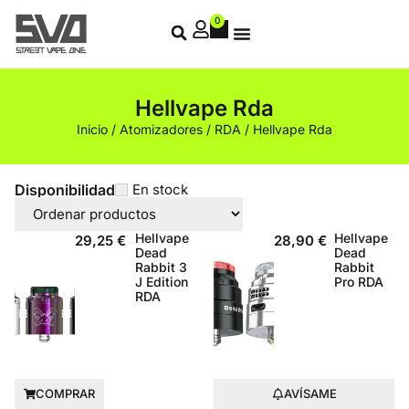
0
Hellvape Rda
Inicio
/
Atomizadores
/
RDA
/ Hellvape Rda
Disponibilidad
En stock
Hellvape
Hellvape
29,25
€
28,90
€
Dead
Dead
Rabbit 3
Rabbit
J Edition
Pro RDA
RDA
COMPRAR
AVÍSAME