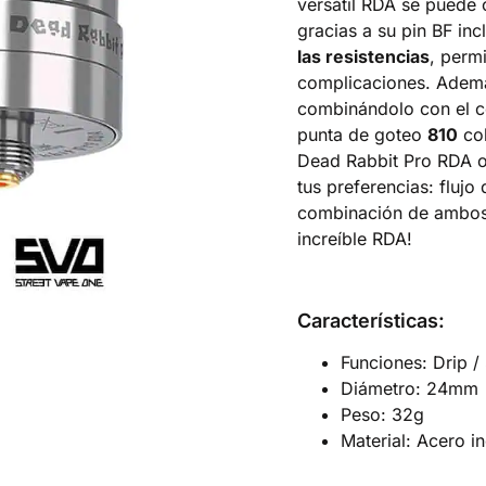
versátil RDA se puede
gracias a su pin BF in
las resistencias
, perm
complicaciones. Además
combinándolo con el c
punta de goteo
810
col
Dead Rabbit Pro RDA 
tus preferencias: flujo d
combinación de ambos.
increíble RDA!
Características:
Funciones: Drip 
Diámetro: 24mm
Peso: 32g
Material: Acero i