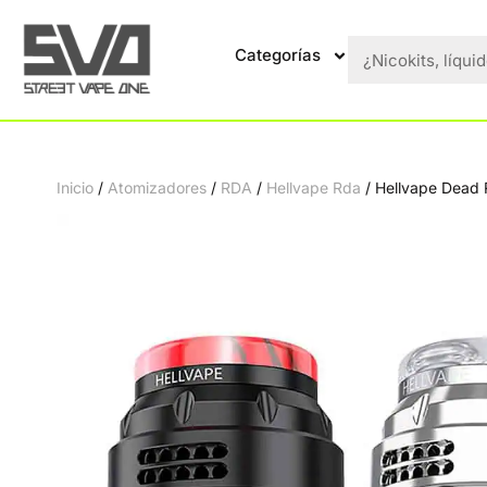
Categorías
Inicio
/
Atomizadores
/
RDA
/
Hellvape Rda
/ Hellvape Dead 