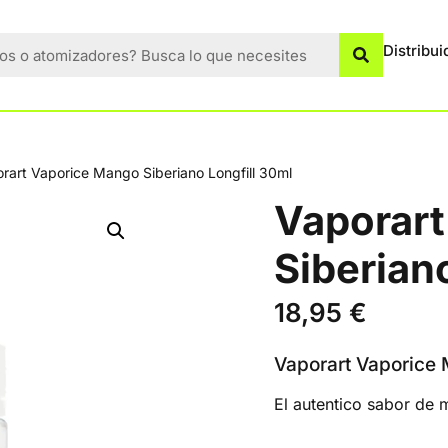
Distribui
rart Vaporice Mango Siberiano Longfill 30ml
Vaporart
Siberian
18,95
€
Vaporart Vaporice
El autentico sabor de 