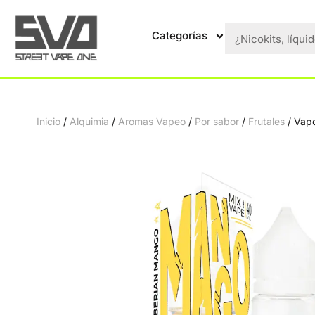
Categorías
Inicio
/
Alquimia
/
Aromas Vapeo
/
Por sabor
/
Frutales
/ Vapo