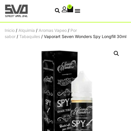
0
Inicio
/
Alquimia
/
Aromas Vapeo
/
Por
sabor
/
Tabaquiles
/ Vaporart Seven Wonders Spy Longfill 30ml