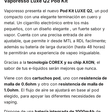
Vaporesso Luxe Q2 Pod Kit
Vaporesso presenta el nuevo
Pod Kit LUXE Q2
, un pod
compacto con una elegante terminación en cuero y
metal. Un cigarrillo electrónico entre los más
pequeños, con un diseño elegante , un fuerte sabor y
vapor. Cuenta con una precisa entrada de aire
ajustable, que permite ir desde MTL a RDL facilmente;
además su batería de larga duración (hasta 48 horas)
te permitirán una experiencia de vapeo inigualable.
Gracias a la
tecnología COREX y su chip AXON
, el
sabor de tus e-líquidos serán mejores que nunca.
Viene con dos
cartuchos pod
, uno con
resistencia de
malla de 0.6ohm
y otro con
resistencia de malla de
1.0ohm
. El flujo de aire se ajustará en base al pod
elegido, para apoyar las diferentes necesidades de
vaping.
Dispone de una
batería integrada de 1000mAh
de