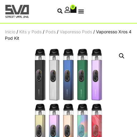
0
Inicio
/
Kits y Pods
/
Pods
/
Vaporesso Pods
/ Vaporesso Xros 4
Pod Kit