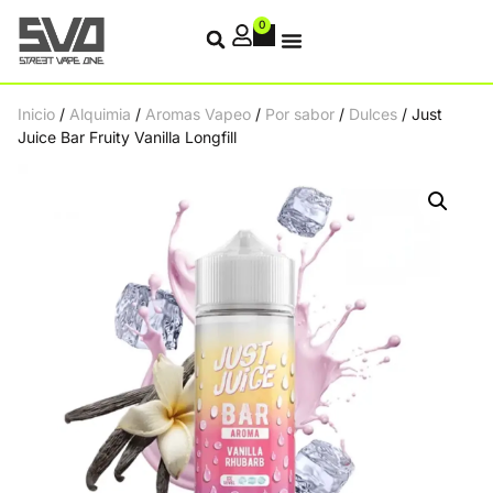
0
Inicio
/
Alquimia
/
Aromas Vapeo
/
Por sabor
/
Dulces
/ Just
Juice Bar Fruity Vanilla Longfill