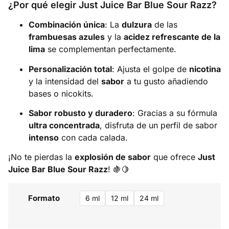
¿Por qué elegir Just Juice Bar Blue Sour Razz?
Combinación única
: La
dulzura
de las
frambuesas azules
y la
acidez refrescante de la
lima
se complementan perfectamente.
Personalización total
: Ajusta el golpe de
nicotina
y la intensidad del
sabor
a tu gusto añadiendo
bases o nicokits.
Sabor robusto y duradero
: Gracias a su fórmula
ultra concentrada
, disfruta de un perfil de sabor
intenso
con cada calada.
¡No te pierdas la
explosión de sabor
que ofrece
Just
Juice Bar Blue Sour Razz
! 🍇🍋
Formato
6 ml
12 ml
24 ml