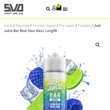
0
Inicio
/
Alquimia
/
Aromas Vapeo
/
Por sabor
/
Frutales
/ Just
Juice Bar Blue Sour Razz Longfill