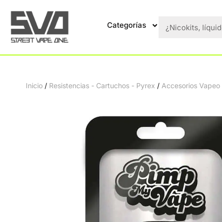
Categorías
Inicio
/
Resistencias - Cartuchos - Pyrex
/
Accesorios Vapeo