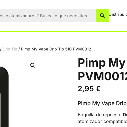
Distribui
/
Drip Tip
/ Pimp My Vape Drip Tip 510 PVM0012
Pimp My 
PVM001
2,95
€
Pimp My Vape Drip
Boquilla de repuesto
Dr
atomizador compatible