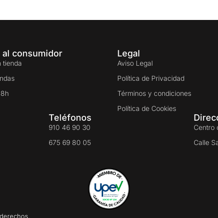
 al consumidor
Legal
 tienda
Aviso Legal
endas
Política de Privacidad
48h
Términos y condiciones
Política de Cookies
Teléfonos
Direc
910 46 90 30
Centro 
675 69 80 05
Calle S
 derechos.