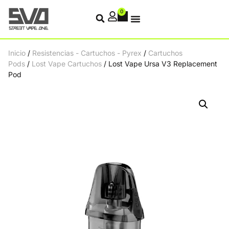
0
Inicio
/
Resistencias - Cartuchos - Pyrex
/
Cartuchos
Pods
/
Lost Vape Cartuchos
/ Lost Vape Ursa V3 Replacement
Pod