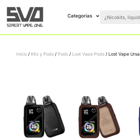
Categorías
Inicio
/
Kits y Pods
/
Pods
/
Lost Vape Pods
/ Lost Vape Ursa