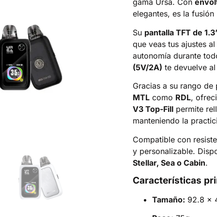
gama Ursa. Con
envol
elegantes, es la fusión
Su
pantalla TFT de 1.3
que veas tus ajustes al
autonomía durante todo
(5V/2A)
te devuelve al
Gracias a su rango de
MTL
como
RDL
, ofrec
V3 Top-Fill
permite rel
manteniendo la practic
Compatible con resiste
y personalizable. Dis
Stellar, Sea o Cabin
.
Características pr
Tamaño:
92.8 x 