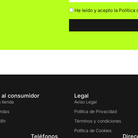
He leído y acepto la
Política
 al consumidor
Legal
 tienda
Aviso Legal
endas
Política de Privacidad
48h
Términos y condiciones
Política de Cookies
Teléfonos
Direc