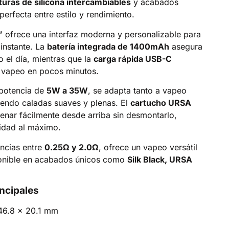
turas de silicona intercambiables
y acabados
 perfecta entre estilo y rendimiento.
”
ofrece una interfaz moderna y personalizable para
 instante. La
batería integrada de 1400mAh
asegura
 el día, mientras que la
carga rápida USB-C
 vapeo en pocos minutos.
 potencia de
5W a 35W
, se adapta tanto a vapeo
iendo caladas suaves y plenas. El
cartucho URSA
lenar fácilmente desde arriba sin desmontarlo,
idad al máximo.
ncias entre
0.25Ω y 2.0Ω
, ofrece un vapeo versátil
ponible en acabados únicos como
Silk Black, URSA
incipales
46.8 x 20.1 mm