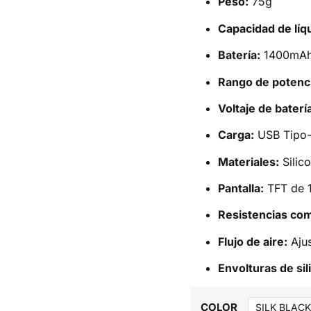
Peso:
75g
Capacidad de líq
Batería:
1400mAh 
Rango de potenci
Voltaje de baterí
Carga:
USB Tipo-
Materiales:
Silico
Pantalla:
TFT de 1
Resistencias com
Flujo de aire:
Ajus
Envolturas de si
COLOR
SILK BLACK