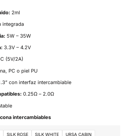
uido:
2ml
integrada
a:
5W – 35W
a:
3.3V – 4.2V
C (5V/2A)
na, PC o piel PU
.3” con interfaz intercambiable
patibles:
0.25Ω – 2.0Ω
table
licona intercambiables
SILK ROSE
SILK WHITE
URSA CABIN