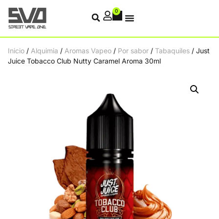
0
Inicio
/
Alquimia
/
Aromas Vapeo
/
Por sabor
/
Tabaquiles
/ Just
Juice Tobacco Club Nutty Caramel Aroma 30ml