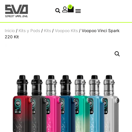
0
Inicio
/
Kits y Pods
/
Kits
/
Voopoo Kits
/ Voopoo Vinci Spark
220 Kit