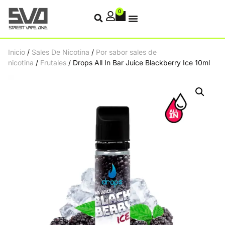
0
Inicio
/
Sales De Nicotina
/
Por sabor sales de
nicotina
/
Frutales
/ Drops All In Bar Juice Blackberry Ice 10ml