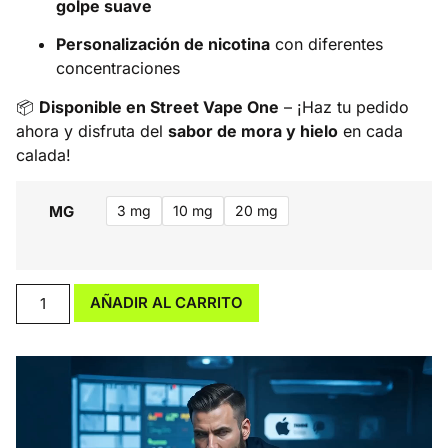
golpe suave
Personalización de nicotina
con diferentes
concentraciones
📦
Disponible en Street Vape One
– ¡Haz tu pedido
ahora y disfruta del
sabor de mora y hielo
en cada
calada!
MG
3 mg
10 mg
20 mg
AÑADIR AL CARRITO