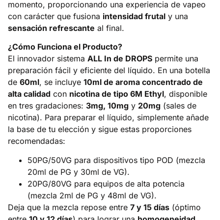
momento, proporcionando una experiencia de vapeo
con carácter que fusiona
intensidad frutal
y una
sensación refrescante
al final.
¿Cómo Funciona el Producto?
El innovador sistema
ALL In de DROPS
permite una
preparación fácil y eficiente del líquido. En una botella
de
60ml
, se incluye
10ml de aroma concentrado de
alta calidad
con
nicotina de tipo 6M Ethyl
, disponible
en tres gradaciones:
3mg, 10mg
y
20mg
(sales de
nicotina). Para preparar el líquido, simplemente añade
la base de tu elección y sigue estas proporciones
recomendadas:
50PG/50VG para dispositivos tipo POD (mezcla
20ml de PG y 30ml de VG).
20PG/80VG para equipos de alta potencia
(mezcla 2ml de PG y 48ml de VG).
Deja que la mezcla repose entre
7 y 15 días
(óptimo
entre
10 y 12 días
) para lograr una
homogeneidad