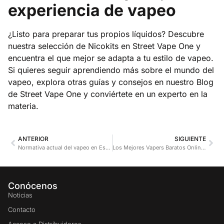
experiencia de vapeo
¿Listo para preparar tus propios líquidos? Descubre
nuestra selección de
Nicokits
en
Street Vape One
y
encuentra el que mejor se adapta a tu estilo de vapeo.
Si quieres seguir aprendiendo más sobre el mundo del
vapeo, explora otras guías y consejos en nuestro
Blog
de Street Vape One y conviértete en un experto en la
materia.
ANTERIOR
SIGUIENTE
Normativa actual del vapeo en España y Europa 2025: Revisión de leyes sobre venta, etiquetado, publicidad y consumo
Los Mejores Vapers Baratos Online en 2025: Guía de Compra
Conócenos
Noticias
Contacto
Acceso a Distribuidores