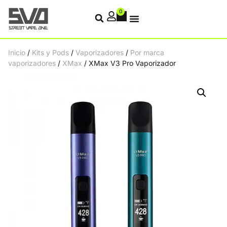
0
Inicio
/
Kits y Pods
/
Vaporizadores
/
Por marca
vaporizadores
/
XMax
/ XMax V3 Pro Vaporizador