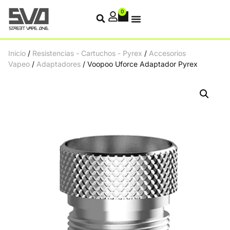
0
Inicio
/
Resistencias - Cartuchos - Pyrex
/
Accesorios
Vapeo
/
Adaptadores
/ Voopoo Uforce Adaptador Pyrex