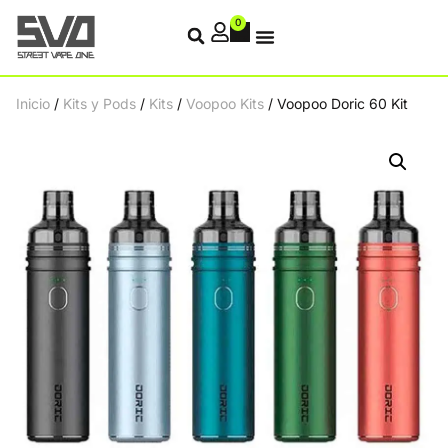
0
Inicio
/
Kits y Pods
/
Kits
/
Voopoo Kits
/ Voopoo Doric 60 Kit