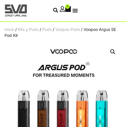
0
Inicio
/
Kits y Pods
/
Pods
/
Voopoo Pods
/ Voopoo Argus SE
Pod Kit