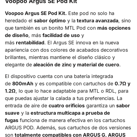
Voopoo Argus SE Pod Kit
Voopoo Argus SE Pod Kit.
Este pod no solo ha
heredado el
sabor óptimo
y la
textura avanzada
, sino
que también es un bonito MTL Pod con
más opciones
de diseño
, más
facilidad de uso
y
más
rentabilidad
. El Argus SE innova en la nueva
apariencia con dos colores de acabados decorativos
brillantes, mientras mantiene el diseño clásico y
elegante de
aleación de zinc y material de cuero
.
El dispositivo cuenta con una batería integrada
de
800mAh
y es compatible con cartuchos de
0.7Ω y
1.2Ω
, lo que lo hace adaptable para MTL o RDL, para
que puedas ajustar la calada a tus preferencias. La
entrada de aire de
cuatro orificios
garantiza un
sabor
suave
y la
estructura multicapa a prueba de
fugas
funciona de manera efectiva en los cartuchos
ARGUS POD. Además, sus cartuchos de dos versiones
son
totalmente compatibles con ARGUS G, ARGUS