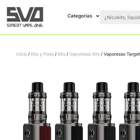
Categorías
Inicio
/
Kits y Pods
/
Kits
/
Vaporesso Kits
/ Vaporesso Target