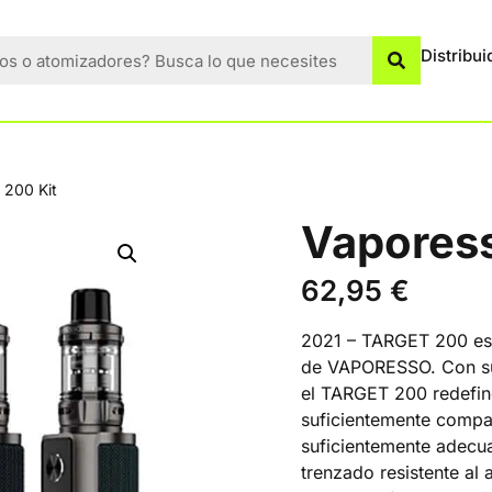
Distribui
 200 Kit
Vaporess
62,95
€
2021 – TARGET 200 es 
de VAPORESSO. Con su
el TARGET 200 redefine
suficientemente compac
suficientemente adecua
trenzado resistente a