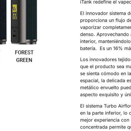
iTank redefine el vape
El innovador sistema de
proporciona un flujo d
vaporizar completamen
denso. Aprovechando al
interior, manteniéndo
batería. Es un 16% má
Los innovadores tejido
que el producto sea má
se sienta cómodo en la
espacial, la delicada 
metálico envuelto pued
aspecto exquisito y ún
El sistema Turbo Airflo
en la parte inferior, 
mejor experiencia con 
concentrada permite q