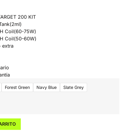
TARGET 200 KIT
Tank(2ml)
SH Coil(60-75W)
SH Coil(50-60W)
 extra
C
ario
antía
Forest Green
Navy Blue
Slate Grey
ARRITO