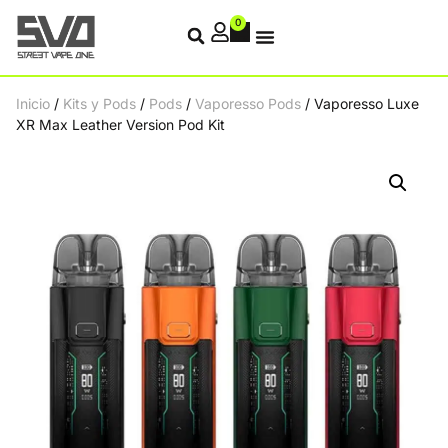
0
Inicio
/
Kits y Pods
/
Pods
/
Vaporesso Pods
/ Vaporesso Luxe
XR Max Leather Version Pod Kit