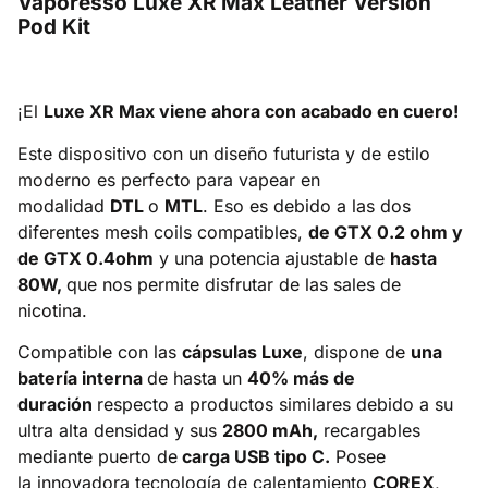
Vaporesso Luxe XR Max Leather Version
Pod Kit
¡El
Luxe XR Max viene ahora con acabado en cuero!
Este dispositivo con un diseño futurista y de estilo
moderno es perfecto para vapear en
modalidad
DTL
o
MTL
. Eso es debido a las dos
diferentes mesh coils compatibles,
de GTX 0.2 ohm y
de GTX 0.4ohm
y una potencia ajustable de
hasta
80W,
que nos permite disfrutar de las sales de
nicotina.
Compatible con las
cápsulas Luxe
, dispone de
una
batería interna
de hasta un
40% más de
duración
respecto a productos similares debido a su
ultra alta densidad y sus
2800 mAh,
recargables
mediante puerto de
carga USB tipo C.
Posee
la innovadora tecnología de calentamiento
COREX
,