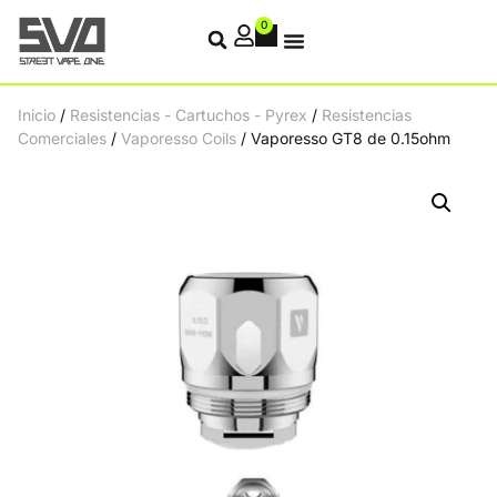
0
Inicio
/
Resistencias - Cartuchos - Pyrex
/
Resistencias
Comerciales
/
Vaporesso Coils
/ Vaporesso GT8 de 0.15ohm