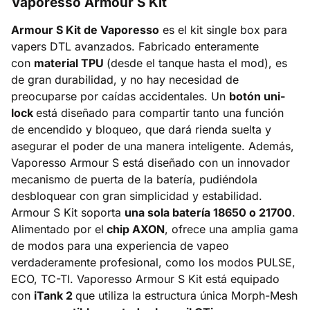
Vaporesso Armour S Kit
Armour S Kit de Vaporesso
es el kit single box para
vapers DTL avanzados. Fabricado enteramente
con
material TPU
(desde el tanque hasta el mod), es
de gran durabilidad, y no hay necesidad de
preocuparse por caídas accidentales. Un
botón uni-
lock
está diseñado para compartir tanto una función
de encendido y bloqueo, que dará rienda suelta y
asegurar el poder de una manera inteligente. Además,
Vaporesso Armour S está diseñado con un innovador
mecanismo de puerta de la batería, pudiéndola
desbloquear con gran simplicidad y estabilidad.
Armour S Kit soporta
una sola batería 18650 o 21700
.
Alimentado por el
chip AXON
, ofrece una amplia gama
de modos para una experiencia de vapeo
verdaderamente profesional, como los modos PULSE,
ECO, TC-TI. Vaporesso Armour S Kit está equipado
con
iTank 2
que utiliza la estructura única Morph-Mesh