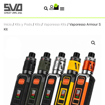
0
Inicio
/
Kits y Pods
/
Kits
/
Vaporesso Kits
/ Vaporesso Armour S
Kit