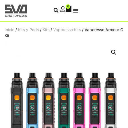
0
Inicio
/
Kits y Pods
/
Kits
/
Vaporesso Kits
/ Vaporesso Armour G
Kit