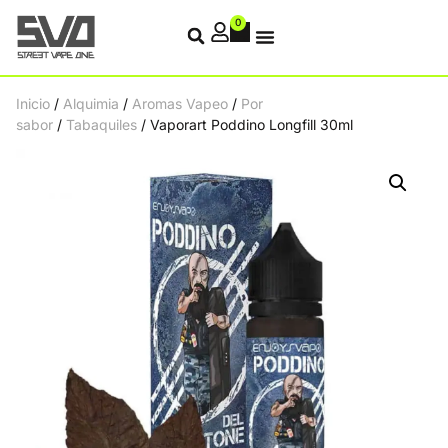
0
Inicio
/
Alquimia
/
Aromas Vapeo
/
Por
sabor
/
Tabaquiles
/ Vaporart Poddino Longfill 30ml